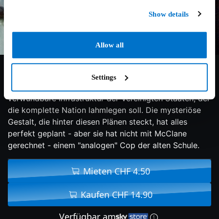
Show details
Allow all
6.6/10
2007
140 min
Action
Settings
Am Wochenende des 4. Juli droht ein Angriff auf die
verwundbare Infrastruktur der Vereinigten Staaten, der
die komplette Nation lahmlegen soll. Die mysteriöse
Gestalt, die hinter diesen Plänen steckt, hat alles
perfekt geplant - aber sie hat nicht mit McClane
gerechnet - einem "analogen" Cop der alten Schule.
Mieten CHF 4.50
Kaufen CHF 14.90
Verfügbar am