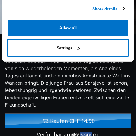
Show details
Allow all
5.5/10
2006
75 min
Drama
Settings
Ruza hat ihre Heimat Serbien vor über dreissig Jahren
verlassen und lebt in Zürich. Ihr Alltag ist eine Reihe
von sich wiederholenden Momenten, bis Ana eines
Tages auftaucht und die minutiös konstruierte Welt ins
Wanken bringt. Die junge Frau aus Sarajevo ist schön,
lebenshungrig und irgendwie verloren. Zwischen den
beiden eigenwilligen Frauen entwickelt sich eine zarte
Freundschaft.
Kaufen CHF 14.90
Verfügbar am