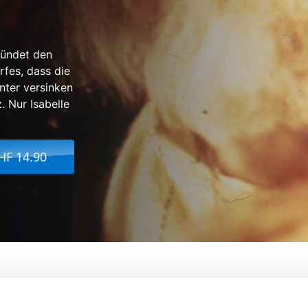
kündet den
fes, dass die
nter versinken
. Nur Isabelle
HF 14.90
evenait Pas
Von:
Claude Goretta