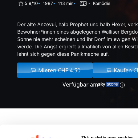
5.9/10
1987
113 min
Komödie
Der alte Anzevui, halb Prophet und halb Hexer, ver
Bewohner*innen eines abgelegenen Walliser Bergdor
Sonne nie mehr scheinen und ihr Dorf im ewigen Wi
werde. Die Angst ergreift allmählich von allen Besitz
lehnt sich gegen diese Panikmache auf.
Mieten CHF 4.50
Kaufen C
Verfügbar am
Über Si Le Soleil Ne R
This website uses cookies