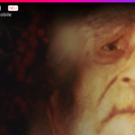
NEU
obile