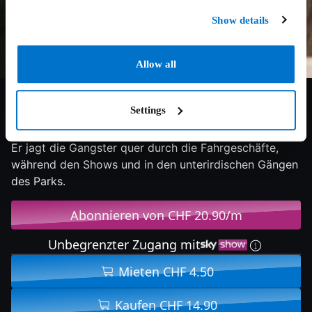
Show details
Allow all
5.9/10
1994
100 min
Komödie
Settings
Zusammen mit seinen alten Freunden Billy Rosewood
und Serge wird Axel die heisseste Attraktion im Park:
Er jagt die Gangster quer durch die Fahrgeschäfte,
während den Shows und in den unterirdischen Gängen
des Parks.
Abonnieren von CHF 20.90/m
Unbegrenzter Zugang mit
Mieten CHF 4.50
Kaufen CHF 14.90