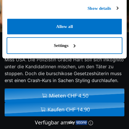
Show details
Allow all
6.5/10
2000
106 min
Komödie
Settings
Attentäter planen einen Anschlag auf die Wahlen zur
Miss USA. Die Polizistin Gracie Hart soll sich inkognito
unter die Kandidatinnen mischen, um den Täter zu
stoppen. Doch die burschikose Gesetzeshüterin muss
erst einen Crash-Kurs in Sachen Styling durchlaufen.
Mieten CHF 4.50
Kaufen CHF 14.90
Verfügbar am