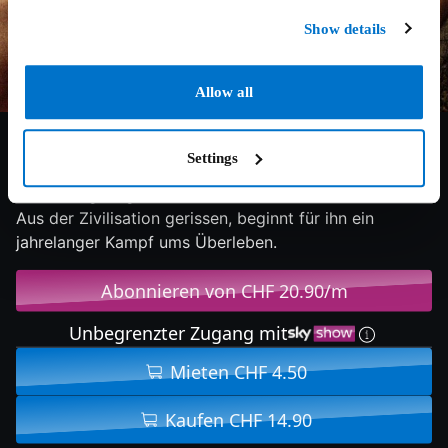
Show details
Allow all
7.7/10
2000
138 min
Abenteuer
Settings
Kurierdienst-Manager Chuck Noland strandet nach
einem Flugzeugabsturz auf einer unbewohnten Insel.
Aus der Zivilisation gerissen, beginnt für ihn ein
jahrelanger Kampf ums Überleben.
Abonnieren von CHF 20.90/m
Unbegrenzter Zugang mit
Mieten CHF 4.50
Kaufen CHF 14.90