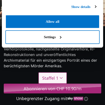
Show details
Allow all
6/10
2025
1 Staffel
Doku
Settings
Die bahnbrechende Doku nutzt wiederentdeckte
Verhörprotokolle, nachgestellte Originalverhöre, KI-
Rekonstruktionen und unveröffentlichtes
Archivmaterial für ein einzigartiges Porträt eines der
berüchtigtsten Mörder Amerikas.
Staffel 1
Abonnieren von CHF 10.90/m
Unbegrenzter Zugang mit