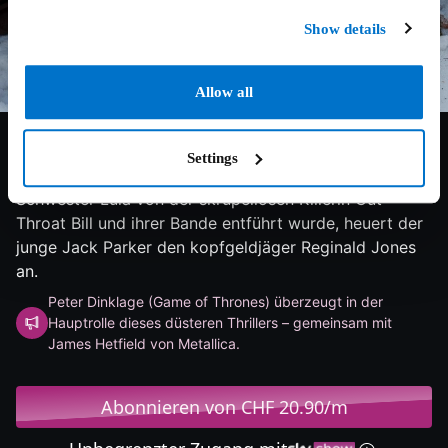
Show details
Allow all
6/10
2024
101 min
Action
Settings
Texas, Ende des 19. Jahrhunderts: Nachdem seine
Schwester Lula von der skrupellosen Killerin Cut
Throat Bill und ihrer Bande entführt wurde, heuert der
junge Jack Parker den kopfgeldjäger Reginald Jones
an.
Peter Dinklage (Game of Thrones) überzeugt in der
Hauptrolle dieses düsteren Thrillers – gemeinsam mit
James Hetfield von Metallica.
Abonnieren von CHF 20.90/m