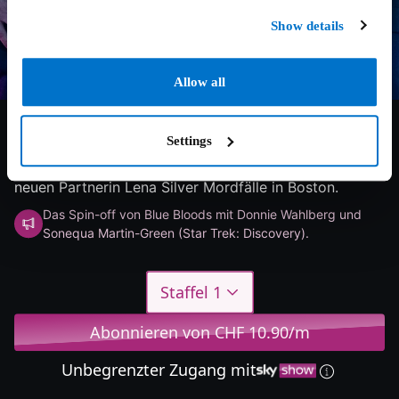
Show details
Allow all
6/10
2025
1 Staffel
Thriller
Settings
Danny Reagan verlässt New York und löst mit seiner
neuen Partnerin Lena Silver Mordfälle in Boston.
Das Spin-off von Blue Bloods mit Donnie Wahlberg und
Sonequa Martin-Green (Star Trek: Discovery).
Staffel 1
Abonnieren von CHF 10.90/m
Unbegrenzter Zugang mit