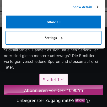
Show details
Allow all
6.4/10
2025
1 Staffel
Doku
Settings
131 Mordopfer erschüttern die Polizei in
Südkalifornien. Handelt es sich um einen Serienkiller
oder sind gleich mehrere unterwegs? Die Ermittler
verfolgen verschiedene Spuren und stossen auf drei
Täter.
Staffel 1
Abonnieren von CHF 10.90/m
Unbegrenzter Zugang mit