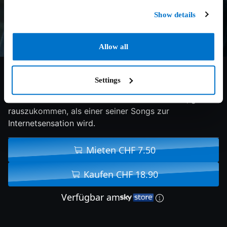
Show details
Allow all
8/10
2026
79 min
Drama
Settings
Ein Kleinstadtmusiker sieht endlich die Chance, gross
rauszukommen, als einer seiner Songs zur
Internetsensation wird.
Mieten CHF 7.50
Kaufen CHF 18.90
Verfügbar am