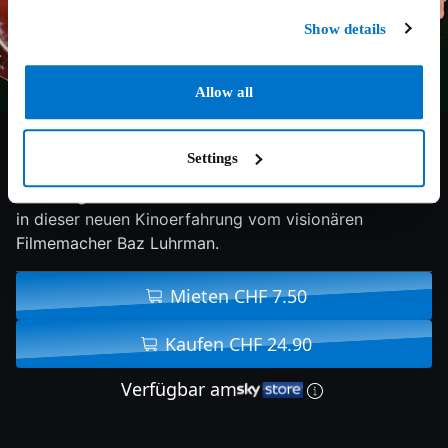
Show details
Allow all
8.3/10
2026
96 min
Doku
Settings
Elvis singt und erzählt seine Geschichte wie nie zuvor
in dieser neuen Kinoerfahrung vom visionären
Filmemacher Baz Luhrman.
Mieten CHF 7.50
Kaufen CHF 24.90
Verfügbar am