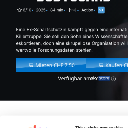
6/10
2025
84 min
Action
Eine Ex-Scharfschützin kämpft gegen eine internati
Killertruppe. Sie soll den Sohn eines Wissenschaftl
eskortieren, doch eine skrupellose Organisation wil
wertvolle Forschungsdaten stehlen.
Mieten CHF 7.50
Kaufen C
Verfügbar am
Über Naked Bodygua
This website uses cookies