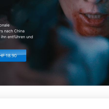
onale
ers nach China
l ihn entführen und
HF 18.90
rd
Mit:
Qu Jingjing, Yuan Fufu, Y