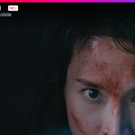
NEU
obile