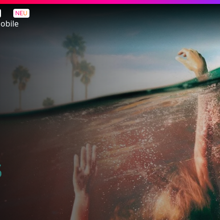
County
NEU
obile