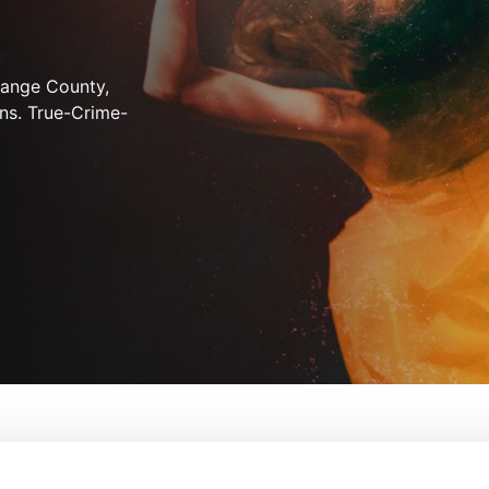
range County,
ns. True-Crime-
Real Murders of Orange County
Mit:
Erica Cai