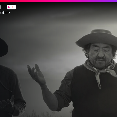
NEU
obile