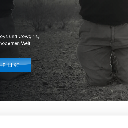
boys und Cowgirls,
 modernen Welt
HF 14.90
 Gaucho
Von:
Gregory Ker