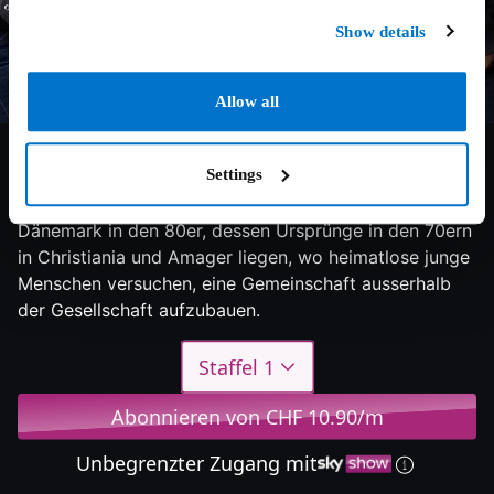
Show details
Allow all
7/10
2024
1 Staffel
Thriller
Settings
Die Geschichte des ersten grossen Bikerkriegs in
Dänemark in den 80er, dessen Ursprünge in den 70ern
in Christiania und Amager liegen, wo heimatlose junge
Menschen versuchen, eine Gemeinschaft ausserhalb
der Gesellschaft aufzubauen.
Staffel 1
Abonnieren von CHF 10.90/m
Unbegrenzter Zugang mit