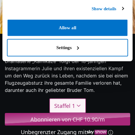
Show details
Allow all
6/10
2021
1 Staffel
Thriller
Settings
Die Geschichte der dänisch-Us-amerikanischen
Dramaserie „Kamikaze“ folgt der 18-jährigen
Instagrammerin Julie und ihren existenziellen Kampf
um den Weg zurück ins Leben, nachdem sie bei einem
Flugzeugabsturz ihre gesamte Familie verloren hat,
darunter auch ihr geliebter Bruder Tom.
Staffel 1
Abonnieren von CHF 10.90/m
Unbegrenzter Zugang mit