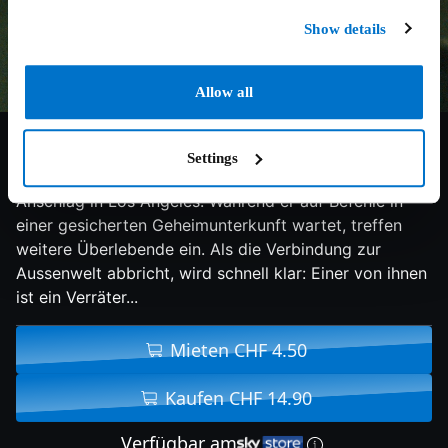
Show details
Allow all
6.4/10
2025
87 min
Thriller
Settings
Nur knapp entkommt Regierungsagent Choi einem
Anschlag in Los Angeles. Während er auf Befehle in
einer gesicherten Geheimunterkunft wartet, treffen
weitere Überlebende ein. Als die Verbindung zur
Aussenwelt abbricht, wird schnell klar: Einer von ihnen
ist ein Verräter...
Mieten CHF 4.50
Kaufen CHF 14.90
Verfügbar am