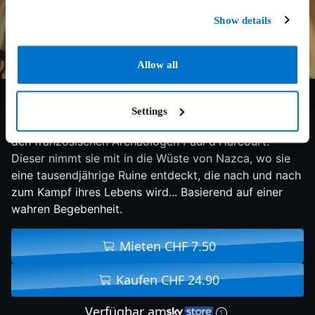
Show details
Allow all
7.4/10
2025
95 min
Abenteuer
Settings
Peru, 1936. Maria, eine junge Lehrerin aus Lima, trifft
den französischen Archäologen Paul d'Harcourt.
Dieser nimmt sie mit in die Wüste von Nazca, wo sie
eine tausendjährige Ruine entdeckt, die nach und nach
zum Kampf ihres Lebens wird... Basierend auf einer
wahren Begebenheit.
Mieten CHF 7.50
Kaufen CHF 24.90
Verfügbar am