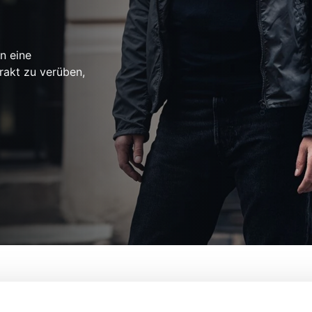
n eine
orakt zu verüben,
Von:
Magnus Martens