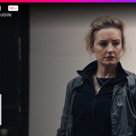
NEU
obile