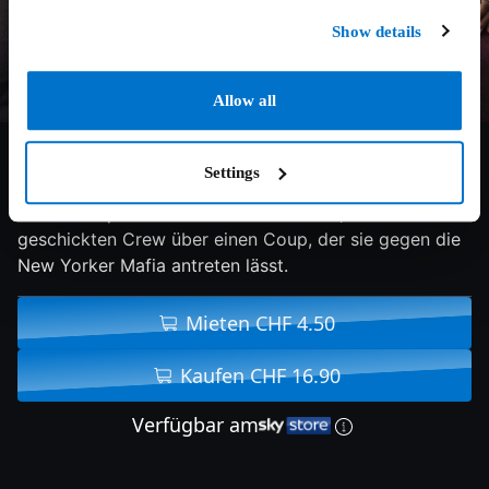
Show details
Allow all
6/10
2025
120 min
Action
Settings
Parker stolpert zusammen mit Grofield, Zen und einer
geschickten Crew über einen Coup, der sie gegen die
New Yorker Mafia antreten lässt.
Mieten CHF 4.50
Kaufen CHF 16.90
Verfügbar am