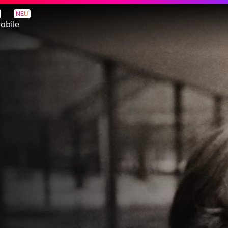
NEU
obile