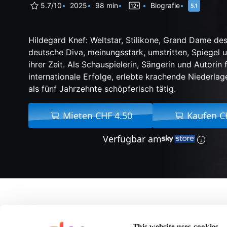
5.7/10
2025
98 min
Biografie
Hildegard Knef: Weltstar, Stilikone, Grand Dame de
deutsche Diva, meinungsstark, umstritten, Spiegel
ihrer Zeit. Als Schauspielerin, Sängerin und Autorin f
internationale Erfolge, erlebte krachende Niederla
als fünf Jahrzehnte schöpferisch tätig.
Mieten CHF 4.50
Kaufen C
Verfügbar am
Über Ich will alles
This website uses cookies