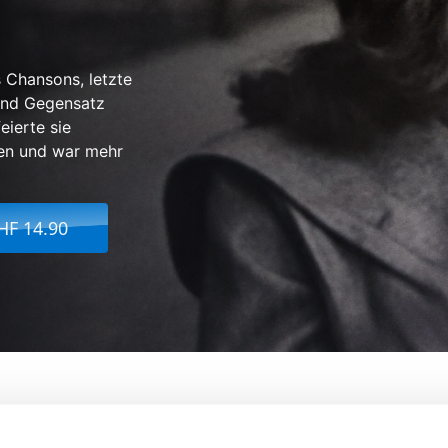
s Chansons, letzte
 und Gegensatz
eierte sie
gen und war mehr
HF 14.90
. Hildegard Knef
Von:
Luzia Schmid