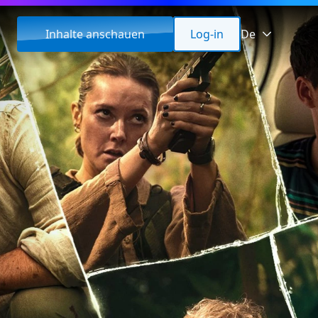
Inhalte anschauen
Log-in
De