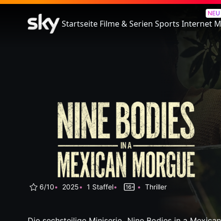
Nine Bodies in a Mexican Mo
NEU
Startseite
Filme & Serien
Sports
Internet
M
6/10
2025
1 Staffel
Thriller
Die sechsteilige Miniserie „Nine Bodies in a Mexica