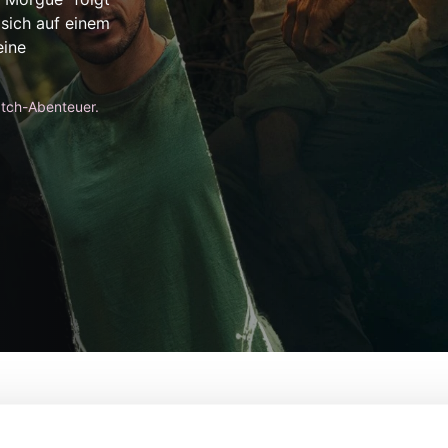
sich auf einem
eine
Watch-Abenteuer.
a Mexican Morgue
Von:
Brian O'Malley