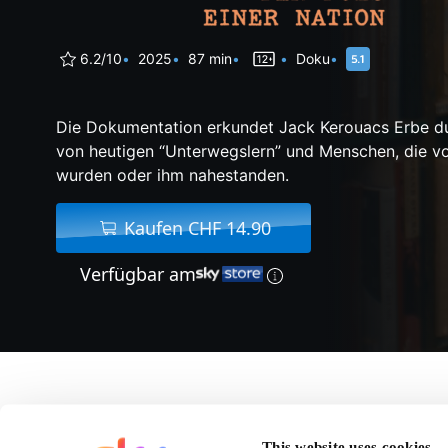
6.2/10
2025
87 min
Doku
Die Dokumentation erkundet Jack Kerouacs Erbe d
von heutigen “Unterwegslern” und Menschen, die von
wurden oder ihm nahestanden.
Kaufen CHF 14.90
Verfügbar am
Über Unterwegs - Der
This website uses cookies