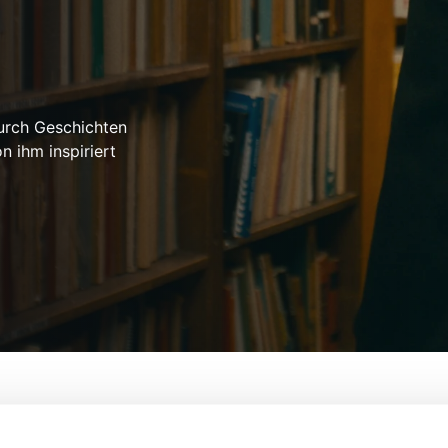
urch Geschichten
 ihm inspiriert
 Puls Einer Nation
Von:
Ebs Burnough