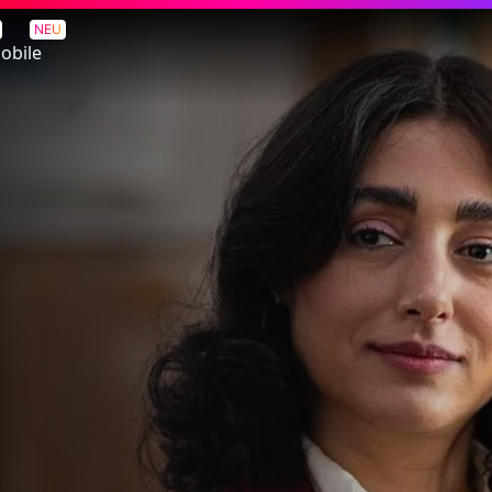
NEU
obile