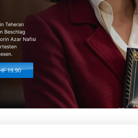
 in Teheran
in Beschlag
rin Azar Nafisi
ertesten
lesen.
HF 19.90
n Tehran
Von:
Eran Riklis