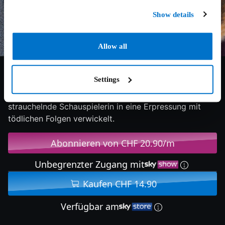
Show details
Allow all
5.8/10
2024
97 min
Thriller
Settings
Ein mächtiger Londoner Theaterkritiker, der eine
strauchelnde Schauspielerin in eine Erpressung mit
tödlichen Folgen verwickelt.
Abonnieren von CHF 20.90/m
Unbegrenzter Zugang mit
Kaufen CHF 14.90
Verfügbar am