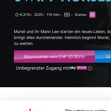
6.2/10
2025
115 min
Drama
Muriel und ihr Mann Lee starten ein neues Leben, d
bringt alles durcheinander. Heimlich beginnt Muriel
zu wetten.
Abonnieren von CHF 20.90/m
Unbegrenzter Zugang mit
Über On Swift Horses
This website uses cookies