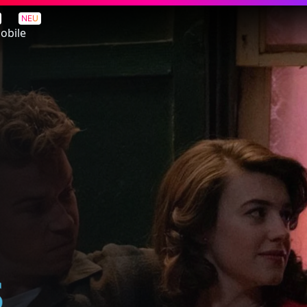
NEU
obile