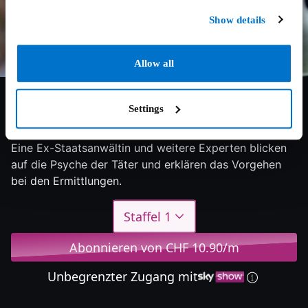
Show details
Allow all
5.5/10
2022
1 Staffel
Doku
Settings
Was steckt hinter den bizarrsten Mordfällen der USA?
Eine Ex-Staatsanwältin und weitere Experten blicken
auf die Psyche der Täter und erklären das Vorgehen
bei den Ermittlungen.
Staffel 1
Abonnieren von CHF 10.90/m
Unbegrenzter Zugang mit