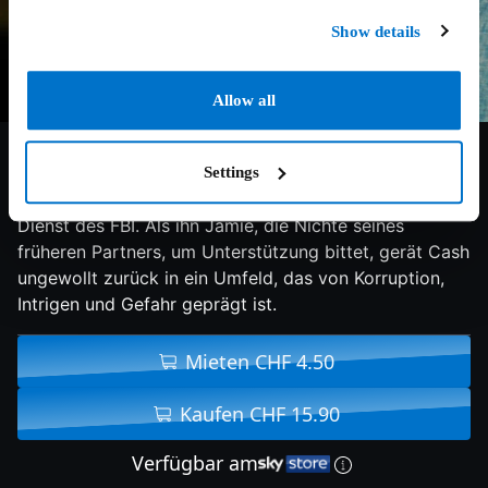
Show details
Allow all
5.8/10
2025
86 min
Action
Settings
Zehn Jahre lang stand Jack Conry, genannt „Cash“, im
Dienst des FBI. Als ihn Jamie, die Nichte seines
früheren Partners, um Unterstützung bittet, gerät Cash
ungewollt zurück in ein Umfeld, das von Korruption,
Intrigen und Gefahr geprägt ist.
Mieten CHF 4.50
Kaufen CHF 15.90
Verfügbar am