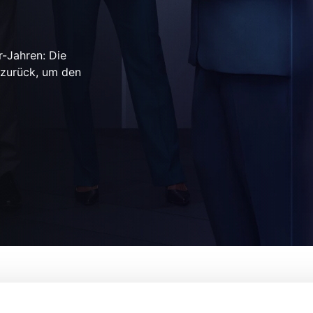
r-Jahren: Die
f zurück, um den
Von:
Jennie Snyder Urman