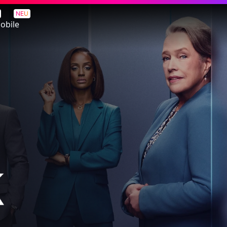
NEU
obile