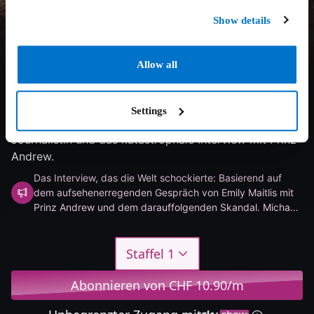
Show details
Allow all
6.6/10
2024
1 Staffel
Drama
Settings
Erforscht Emily Maitlis’ Werdegang als Newsnight-
Journalistin und das katastrophale Interview mit Prinz
Andrew.
Das Interview, das die Welt schockierte: Basierend auf
dem aufsehenerregenden Gespräch von Emily Maitlis mit
Prinz Andrew und dem darauffolgenden Skandal. Michael
Sheen und Ruth Wilson glänzen in dieser sarkastischen
Drama-Miniserie.
Staffel 1
Abonnieren von CHF 10.90/m