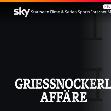
Griessnockerlaffäre
NEU
Startseite
Filme & Serien
Sports
Internet
M