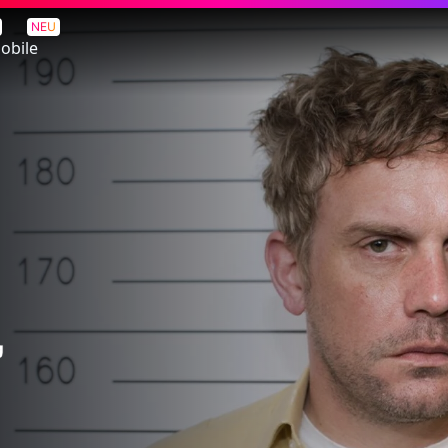
NEU
obile