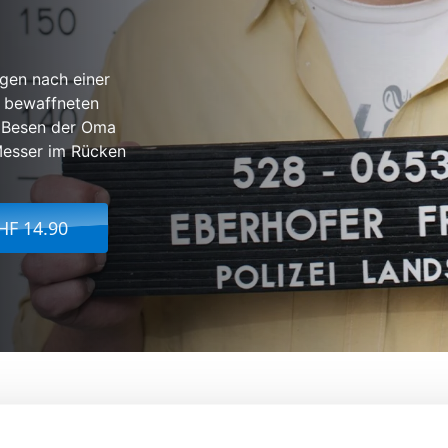
rgen nach einer
r bewaffneten
 Besen der Oma
 Messer im Rücken
HF 14.90
färe
Von:
Ed Herzog