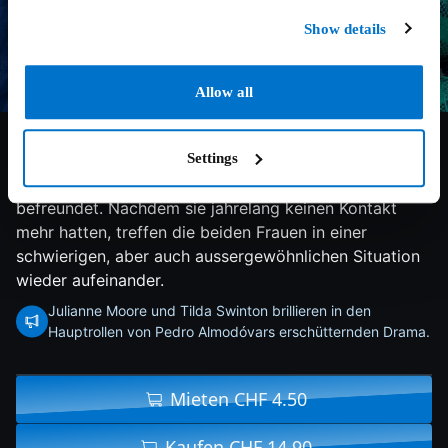
Show details
Allow all
6.7/10
2024
102 min
Drama
Settings
In ihrer Jugend waren Ingrid und Martha als
Mitarbeiterinnen derselben Zeitschrift eng miteinander
befreundet. Nachdem sie jahrelang keinen Kontakt
mehr hatten, treffen die beiden Frauen in einer
schwierigen, aber auch aussergewöhnlichen Situation
wieder aufeinander.
Julianne Moore und Tilda Swinton brillieren in den
Hauptrollen von Pedro Almodóvars erschütternden Drama.
Mieten CHF 4.50
Kaufen CHF 14.90