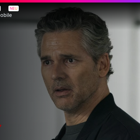
NEU
obile