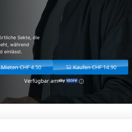
rtliche Sekte, die
teht, während
 einlässt.
Mieten CHF 4.50
Kaufen CHF 14.90
Verfügbar am
Von:
Jordan Scott