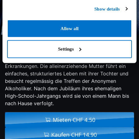
Show details
Allow all
7/10
2023
99 min
Drama
Settings
Sylvia arbeitet als Sozialarbeiterin in New York City in
einem Heim für Erwachsene mit psychischen
Erkrankungen. Die alleinerziehende Mutter führt ein
einfaches, strukturiertes Leben mit ihrer Tochter und
besucht regelmässig die Treffen der Anonymen
Alkoholiker. Nach dem Jubiläum ihres ehemaligen
High-School-Jahrgangs wird sie von einem Mann bis
nach Hause verfolgt.
Mieten CHF 4.50
Kaufen CHF 14.90