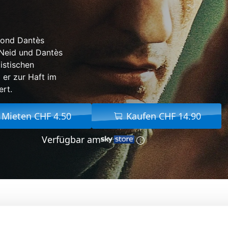
mond Dantès
t Neid und Dantès
istischen
 er zur Haft im
ert.
Mieten CHF 4.50
Kaufen CHF 14.90
Verfügbar am
nte Christo
Von:
Matthieu Delaporte