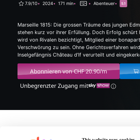
7.9/10
2024
171 min
Abenteuer
Marseille 1815: Die grossen Träume des jungen Ed
stehen kurz vor ihrer Erfüllung. Doch Erfolg schür
wird von Rivalen bezichtigt, Mitglied einer bonapart
Verschwörung zu sein. Ohne Gerichtsverfahren wird
Inselgefängnis Château d’If verurteilt und eingekerk
Abonnieren von CHF 20.90/m
Unbegrenzter Zugang mit
Über Der Graf von Mo
This website uses cookies