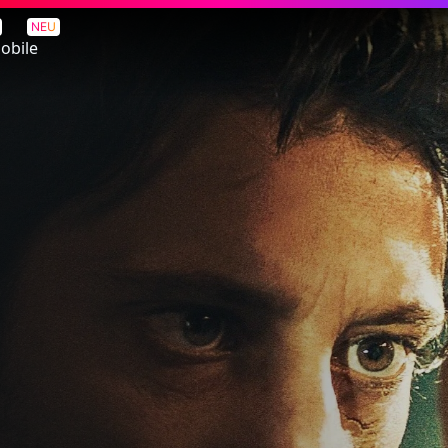
NEU
obile