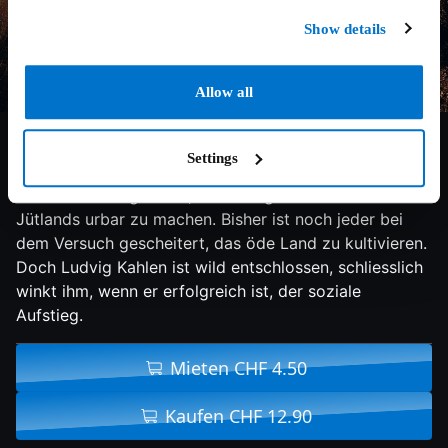
Show details
Allow all
7.7/10
2023
122 min
Action
Settings
Der einstige Soldat Ludvig Kahlen folgt dem Ruf des
dänischen Königs 1755, die dornige Heide des
Jütlands urbar zu machen. Bisher ist noch jeder bei
dem Versuch gescheitert, das öde Land zu kultivieren.
Doch Ludvig Kahlen ist wild entschlossen, schliesslich
winkt ihm, wenn er erfolgreich ist, der soziale
Aufstieg.
Mieten CHF 4.50
Kaufen CHF 12.90