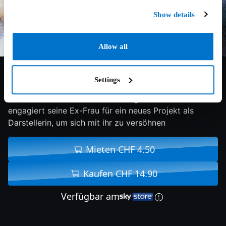
Show details
Allow all
6.1/10
1977
87 min
Drama
Settings
Ein Filmemacher hat einen Hintergedanken: Er
engagiert seine Ex-Frau für ein neues Projekt als
Darstellerin, um sich mit ihr zu versöhnen
Mieten CHF 4.50
Kaufen CHF 14.90
Verfügbar am