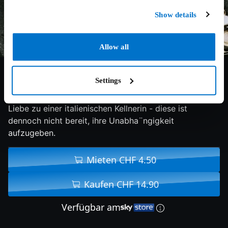
Show details
Allow all
6.2/10
1974
112 min
Drama
Settings
Ein Provinzpolitiker riskiert seine Karriere durch die
Liebe zu einer italienischen Kellnerin - diese ist
dennoch nicht bereit, ihre Unabha¨ngigkeit
aufzugeben.
Mieten CHF 4.50
Kaufen CHF 14.90
Verfügbar am