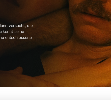
Mann versucht, die
erkennt seine
ine entschlossene
ss
Von:
Yorgos Lanthimos