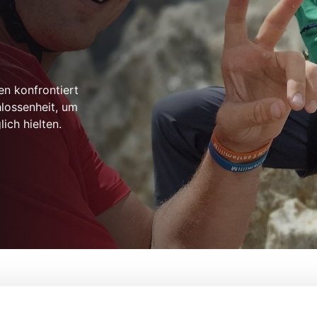
n konfrontiert
hlossenheit, um
ich hielten.
n Within Me
Von:
Polly Steele