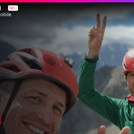
NEU
obile