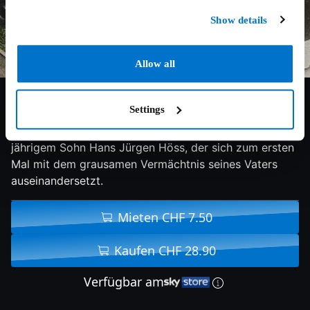
Show details
Allow all
8.3/10
2024
98 min
Doku
Settings
Der Film erzählt die Geschichte von Rudolf Höss’ 87-
jährigem Sohn Hans Jürgen Höss, der sich zum ersten
Mal mit dem grausamen Vermächtnis seines Vaters
auseinandersetzt.
Mieten CHF 7.50
Kaufen CHF 28.90
Verfügbar am