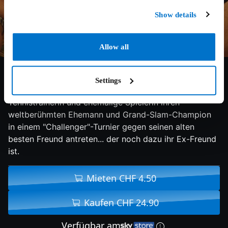
Show details
Allow all
6.9/10
2024
125 min
Drama
Settings
Um seine Pleitenserie zu beenden, lässt eine
Tennistrainerin und ehemalige Spielerin ihren
weltberühmten Ehemann und Grand-Slam-Champion
in einem "Challenger"-Turnier gegen seinen alten
besten Freund antreten... der noch dazu ihr Ex-Freund
ist.
Mieten CHF 4.50
Kaufen CHF 24.90
Verfügbar am