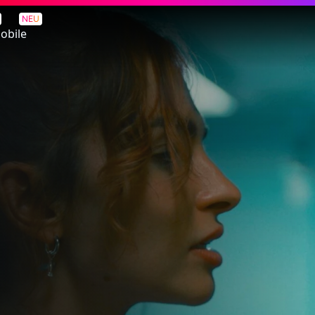
NEU
obile