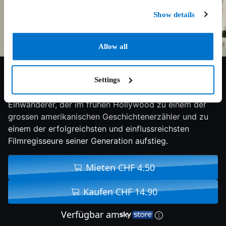
Show details
Allow all
7.6/10
2023
89 min
Doku
Settings
Die Geschichte von Frank Capra, einem jungen
Einwanderer, der im frühen Hollywood zu einem der
grossen amerikanischen Geschichtenerzähler und zu
einem der erfolgreichsten und einflussreichsten
Filmregisseure seiner Generation aufstieg.
Mieten CHF 4.50
Kaufen CHF 14.90
Verfügbar am