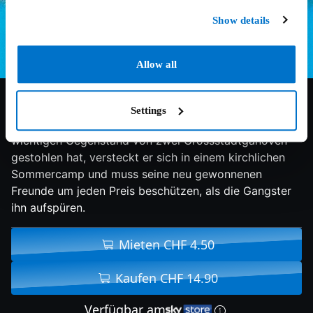
Show details
Allow all
5.4/10
2023
95 min
Komödie
Settings
Nachdem ein problembelasteter Teenager einen
wichtigen Gegenstand von zwei Grossstadtganoven
gestohlen hat, versteckt er sich in einem kirchlichen
Sommercamp und muss seine neu gewonnenen
Freunde um jeden Preis beschützen, als die Gangster
ihn aufspüren.
Mieten CHF 4.50
Kaufen CHF 14.90
Verfügbar am