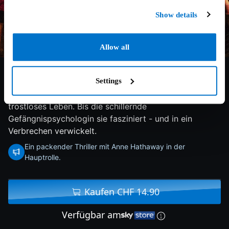
Show details
Allow all
5.8/10
2023
93 min
Drama
Settings
Eileen fristet neben ihrem Job im Jugendgefängnis ein
trostloses Leben. Bis die schillernde
Gefängnispsychologin sie fasziniert - und in ein
Verbrechen verwickelt.
Ein packender Thriller mit Anne Hathaway in der
Hauptrolle.
Kaufen CHF 14.90
Verfügbar am