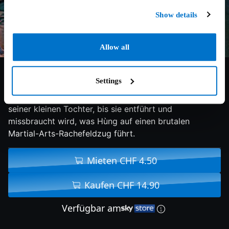
Show details
Allow all
6/10
2022
84 min
Action
Settings
Der Truckfahrer Hùng lebt ein idyllisches Leben mit
seiner kleinen Tochter, bis sie entführt und
missbraucht wird, was Hùng auf einen brutalen
Martial-Arts-Rachefeldzug führt.
Mieten CHF 4.50
Kaufen CHF 14.90
Verfügbar am