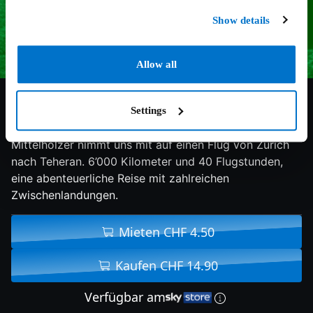
Show details
Allow all
3/10
1925
58 min
Doku
Settings
1924: Der Flugpionier und Regisseur Walter
Mittelholzer nimmt uns mit auf einen Flug von Zürich
nach Teheran. 6’000 Kilometer und 40 Flugstunden,
eine abenteuerliche Reise mit zahlreichen
Zwischenlandungen.
Mieten CHF 4.50
Kaufen CHF 14.90
Verfügbar am