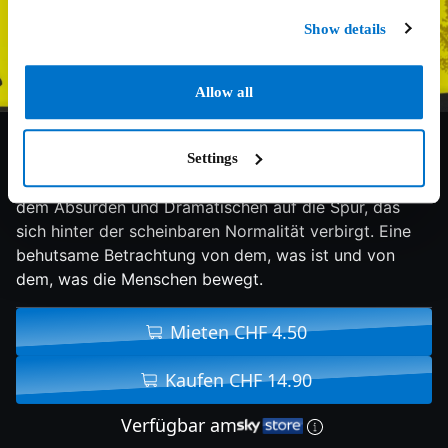
Show details
Allow all
10/10
1988
95 min
Doku
Settings
Auf diesen überraschenden Reisen kommt der Film
dem Absurden und Dramatischen auf die Spur, das
sich hinter der scheinbaren Normalität verbirgt. Eine
behutsame Betrachtung von dem, was ist und von
dem, was die Menschen bewegt.
Mieten CHF 4.50
Kaufen CHF 14.90
Verfügbar am